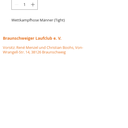
Wettkampfhose Männer (Tight)
Braunschweiger
Laufclub e. V.
Vorsitz: René Menzel und Christian Boohs, Von-
Wrangell-Str. 14, 38126 Braunschweig
Sportlicher Leiter: Andreas Kuhlen Kassenwartin:
Gila Bornhardt
E-Mail: vorstand@braunschweiger-laufclub.org
Homepage:
www.braunschweiger-laufclub.org
instagram: blc_braunschweiger_laufclub
Impressum
Verpasse nichts: