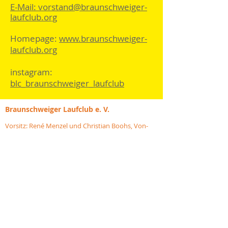
E-Mail: vorstand@braunschweiger-
laufclub.org
Homepage:
www.braunschweiger-
laufclub.org
instagram:
blc_braunschweiger_laufclub
Braunschweiger
Laufclub e. V.
Vorsitz: René Menzel und Christian Boohs, Von-
Wrangell-Str. 14, 38126 Braunschweig
Sportlicher Leiter: Andreas Kuhlen Kassenwartin:
Gila Bornhardt
E-Mail: vorstand@braunschweiger-laufclub.org
Homepage:
www.braunschweiger-laufclub.org
instagram: blc_braunschweiger_laufclub
Impressum
Verpasse nichts: