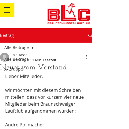
Beitrag
Alle Beiträge
blc-kasse
Alle Beiträge
1. Mai 2023
1 Min. Lesezeit
Neues vom Vorstand
A-Gruppe
Lieber Mitglieder,
wir möchten mit diesem Schreiben 
mitteilen, dass vor kurzem vier neue 
Mitglieder beim Braunschweiger 
Laufclub aufgenommen wurden:
Andre Pollmächer