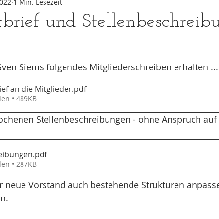
2022
1 Min. Lesezeit
rbrief und Stellenbeschreib
Sven Siems folgendes Mitgliederschreiben erhalten ...
ef an die Mitglieder
.pdf
den • 489KB
rochenen Stellenbeschreibungen - ohne Anspruch auf 
reibungen
.pdf
den • 287KB
er neue Vorstand auch bestehende Strukturen anpass
n. 