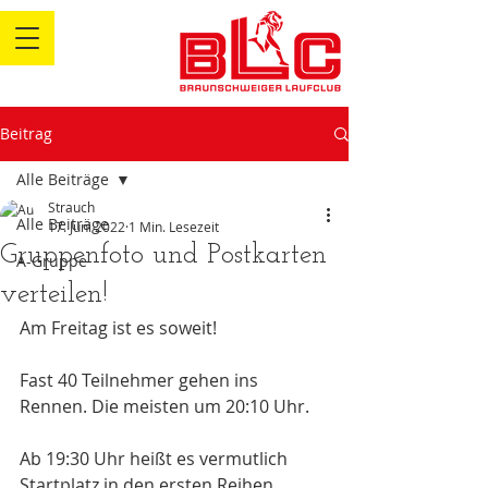
Beitrag
Alle Beiträge
Strauch
Alle Beiträge
17. Juni 2022
1 Min. Lesezeit
Gruppenfoto und Postkarten
A-Gruppe
verteilen!
Am Freitag ist es soweit!
Fast 40 Teilnehmer gehen ins 
Rennen. Die meisten um 20:10 Uhr.
Ab 19:30 Uhr heißt es vermutlich 
Startplatz in den ersten Reihen 