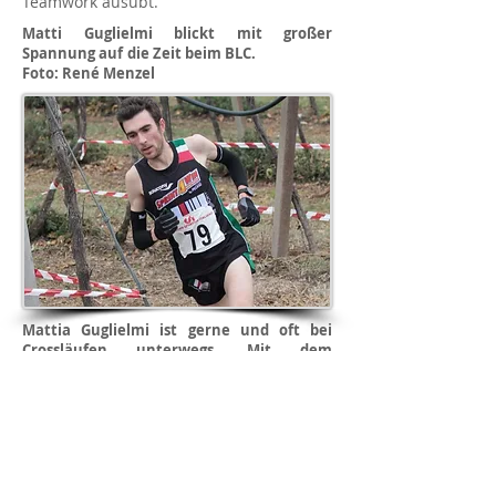
Teamwork ausübt.
Matti Guglielmi blickt mit großer
Spannung auf die Zeit beim BLC.
Foto: René Menzel
Mattia Guglielmi ist gerne und oft bei
Crossläufen unterwegs. Mit dem
Braunschweiger Laufclub erhofft er sich
durch eine starke Trainingsgruppe weitere
Leistungsentwicklung in seiner Laufbahn.
Umstieg auf die Langstrecke -
Qualifikation für die italienischen