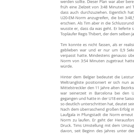
werden sollte. Dieser Plan war aber bere
früh eine Zielzeit von 3:48 Minuten an!
dass auch durchzuziehen. Eigentlich ha
U20-EM-Norm anzugreifen, die bei 3:48,5
erschien. Als Tim aber in die Schlussrun
wusste er, dass da was geht. Er liefert
Topläufer Regis Thibert, der dem selben 
Tim konnte es nicht fassen, als er realis
geblieben war und er nur um 0,9 Sek
verpasst hatte. Mindestens genauso übe
Norm von 3:54 Minuten zugetraut hatte
würde.
Hinter dem Belgier bedeutet die Leistun
Weltrangliste positioniert er sich nun 
Mittelstreckler den 11 Jahre alten Bezir
war seinerzeit in Barcelona bei den 
gegangen und hatte in der U18 eine Saiso
so deutlich unterschritten hat, deutet se
Nach dem überraschend großen Erfolg in 
Laufgala in Pfungstadt die Norm erneut 
Norm zu laufen. Er geht der Herausfor
Druck. Tims Umstellung mit dem Umzug ins
davon, seit Beginn des Jahres unter d