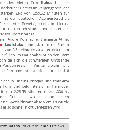
eskaderathleten
Tim Kalies
bei der
 Karlsruhe! Bereits im vergangenen Jahr
 starken Zeit von 3:59,52 Minuten für
 mit der deutschen Vizemeisterschaft
Form unter Beweis gestellt. Im Herbst
e in den Bundeskader und später der
 ins Sportinternat.
er André Pollmächer trainierte Athlet
er
Laufclubs
nahm sich für die Saison
rm von 3:54 Minuten zu unterbieten, um
 erfüllen, im Nationaltrikot an den Start
och da sich die schwierigen Umstände
9-Pandemie sich im Winterhalbjahr nicht
die Europameisterschaften für die U18
 nicht in Unruhe bringen und trainierte
er Form und belohnte sich in Hannover
eit von 2:28,59 Minuten über 1.000 m.
jener Ort sein, wo er dann seinen
eine Spezialdistanz absolviert. Es wurde
 er so schnell nicht vergessen wird.