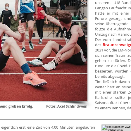
unserem U18-Bund
Langen Laufnacht in
hatte er mit einer
Furore gesorgt und
seine überragende 
folgte die Aufnahm
Umzug nach Hannover
Der vom Landestrain
des
Braunschweig
2021 vor, die EM-No
sich seinen Traum zu
gehen zu dürfen. D
rund um die Covid-1
besserten, wurden 
bereits abgesagt.
Tim ließ sich davon
weiter hart an sein
mit einer starken Z
Karlsruhe sollte 
Saisonauftakt über s
aschend großen Erfolg. Fotos: Axel Schlindwein
zu einem Rennen, das
eigentlich erst eine Zeit von 4:00 Minuten angelaufen