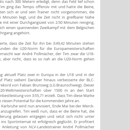
its nach 300 Metern erledigt, denn das Feld lief schon
 Tim ging das Tempo offensiv mit und hatte die Beine,
tten sich er und sein Trainer nicht vorgenommen, die
 Minuten liegt, und die Zeit nicht in greifbarer Nähe
de mit einer Durchgangszeit von 2:50 Minuten reinging,
e sich einen spannenden Zweikampf mit dem Belgischen
Jahrgang angehört.
ierte, dass die Zeit für ihn bei 3:49,42 Minuten stehen
unden die U20-Norm für die Europameisterschaften
rrascht war André Pollmächer, der Tim zwar die U18-
, aber nicht, dass es so nah an die U20-Norm gehen
g aktuell Platz zwei in Europa in der U18 und in der
auf Platz sieben! Darüber hinaus verbesserte der BLC-
ksrekord von Fabian Brunswig (LG Braunschweig). Dieser
U20-Weltmeisterschaften über 1500 m an den Start
nbestleistung von 3:55,71 erzielt. Dass Tim diese Marke
in riesen Potential für die kommenden Jahre an.
Karlsruhe wird nun anvisiert, Ende Mai bei der Merck-
anzugreifen. Tim weiß nun, dass er die Beine hat, die
derung gelassen entgegen und setzt sich nicht unter
 Sportinternat ist erfolgreich geglückt. Er profitiert
er Anleitung von NLV-Landestrainer André Pollmächer