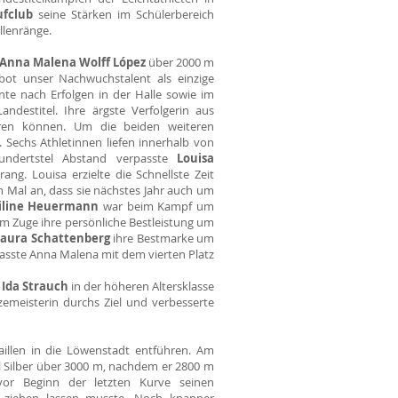
fclub
seine Stärken im Schülerbereich
llenränge.
Anna Malena Wolff López
über 2000 m
bot unser Nachwuchstalent als einzige
nte nach Erfolgen in der Halle sowie im
andestitel. Ihre ärgste Verfolgerin aus
eren können. Um die beiden weiteren
Sechs Athletinnen liefen innerhalb von
undertstel Abstand verpasste
Louisa
ng. Louisa erzielte die Schnellste Zeit
Mal an, dass sie nächstes Jahr auch um
iline Heuermann
war beim Kampf um
em Zuge ihre persönliche Bestleistung um
Laura Schattenberg
ihre Bestmarke um
asste Anna Malena mit dem vierten Platz
 Ida Strauch
in der höheren Altersklasse
izemeisterin durchs Ziel und verbesserte
illen in die Löwenstadt entführen. Am
l Silber über 3000 m, nachdem er 2800 m
vor Beginn der letzten Kurve seinen