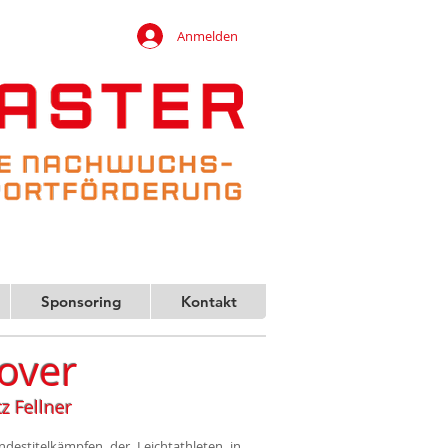
Anmelden
Sponsoring
Kontakt
over
z Fellner
destitelkämpfen der Leichtathleten in