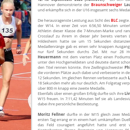
Hannover demonstrierte der
Braunschweiger
Lau
und erkämpfte sich in der U16 insgesamt sechs Medai
Die herausragenste Leistung aus Sicht des
BLC
zeigte
der W14. In einer Zeit von 6:56,50 Minuten unter
Athletin dieser Klasse die 7-Minuten-Marke und ran
Crosslauf zu ihrem in dieser Jahr bereits vierten L
Hildesheim hatte sie um 15 Sekunden distanzi
Medaillenränge gab es einen sehr knappen Ausgang. 
nur fünf Sekunden durchs Ziel. Mit nur 28 H
Heuermann
mit dem vierten Platz einen Podiumsra
unter den Hochgemeldeten und deutete damit schon 
den Titel rennen könnte. Ihre Zwillingsschwester
Ph
die vorderen Plätze auch dabei und verbesserte in d
12 Sekunden. Im gleichen Rennen verbesserte auch
18 Sekunden mehr als nur deutlich. Am Folgetag verp
über 800 m knapp eine zweite Medaille.
Ebenfalls über einen großen Erfolg durfte sich ihre
Liv
W15 freuen. In 7:11,42 Minuten lief sie als Landesv
dabei ihre persönliche Bestleistung.
Moritz Fellner
durfte in der M15 gleich zwei Meda
ersten Tag errang er in einem hart umkämpften Duel
das Feld couragiert angeführt hatte und erst 