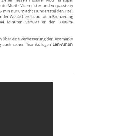
 ziehen lassen musste. Noch knapper
rde Moritz Vizemeister und verpasste in
5 min nur um acht Hundertstel den Titel.
ender Weiße bereits auf dem Bronzerang
7,44 Minuten verwies er den 3000-m-
en über eine Verbesserung der Bestmarke
ng auch seinen Teamkollegen
Len-Amon