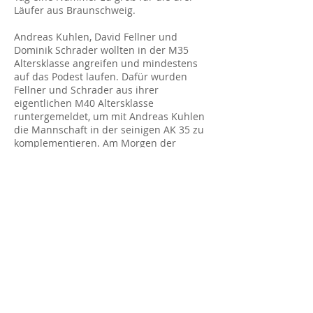
Läufer aus Braunschweig.
Andreas Kuhlen, David Fellner und
Dominik Schrader wollten in der M35
Altersklasse angreifen und mindestens
auf das Podest laufen. Dafür wurden
Fellner und Schrader aus ihrer
eigentlichen M40 Altersklasse
runtergemeldet, um mit Andreas Kuhlen
die Mannschaft in der seinigen AK 35 zu
komplementieren. Am Morgen der
Anreise meldete sich jedoch Kuhlen aus
dem Bett mit Magenproblemen und
Fieber. An ein Wettkampf war nicht zu
denken. So „platzte“ die Mannschaft in
der M35 und aus dem Trio wurde ein
Duo welches nun als Einzelkämpfer am
Berg stand. David Fellner kam als 13. ins
Ziel. Dominik Schrader wurde dritter.
Somit gelang es ihm, innerhalb von sechs
Tagen drei Bronzemedaillen bei einer
Deutschen Meisterschaft zu gewinnen
(1.500m/ 5.000m/ Berglauf).