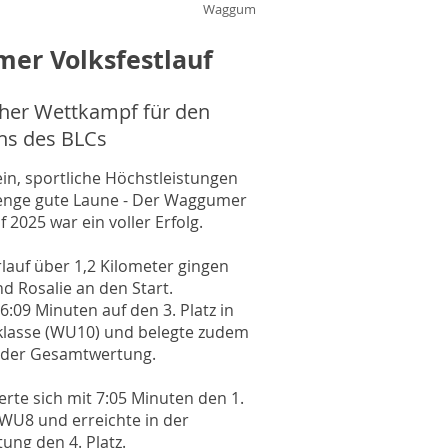
Waggum
er Volksfestlauf
cher Wettkampf für den
s des BLCs
n, sportliche Höchstleistungen
enge gute Laune - Der Waggumer
f 2025 war ein voller Erfolg.
lauf über 1,2 Kilometer gingen
nd Rosalie an den Start.
t 6:09 Minuten auf den 3. Platz in
sklasse (WU10) und belegte zudem
z der Gesamtwertung.
erte sich mit 7:05 Minuten den 1.
r WU8 und erreichte in der
ng den 4. Platz.