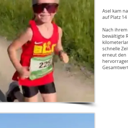
Asel kam nac
auf Platz 14
Nach ihrem 
bewältigte 
kilometerla
schnelle Zei
erneut den 
hervorragen
Gesamtwert