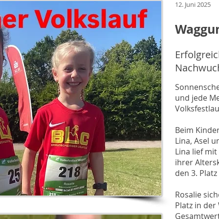
12. Juni 2025
Waggum
Erfolgrei
Nachwuch
Sonnenschei
und jede M
Volksfestlau
Beim Kinder
Lina, Asel u
Lina lief mi
ihrer Alter
den 3. Plat
Rosalie sich
Platz in de
Gesamtwertu