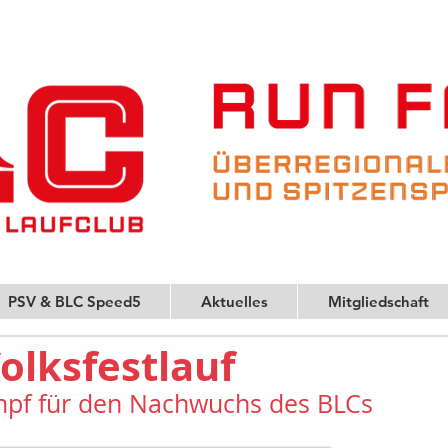
PSV & BLC Speed5
Aktuelles
Mitgliedschaft
lksfestlauf
mpf für den Nachwuchs des BLCs