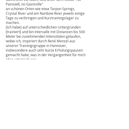
Painswill, no Gainsville"
an schönen Orten wie etwa Tarpon Springs,
Crystal River und am Rainbow River jeweils einige
Tage zu verbringen und Kurztrainingslager zu
machen.
[Ich habe] auf unterschiedlichen Untergründen
[trainiert] und bin Intervalle mit Distanzen bis 500
Meter bei zunehmenden Intensitäten gelaufen,
wobei ich, inspiriert durch René Menzel aus
unserer Trainingsgruppe in Hannover,
insbesondere auch sehr kurze Erholungspausen
gemacht habe, was in der Vergangenheit für mich
eher untypisch war.
Nach der Eröffnungsfeier am kommenden
Samstag folgt dann bereits am Sonntag für mich
das Halbfinale über 800 Meter.
Ich freue mich auf die Erfahrungen und
Begegnungen bei diesem spektakulären
Höhepunkt der diesjährigen Hallensaison [und]
halte euch auf dem Laufenden...
[Besonders danke ich] Ken Rohling, der mich
fotografisch etwas begleitet hat [...]!“
Für das Halbfinale am Sonntag, den 23. März,
wünschen wir dir, Peter, im Namen der gesamten
BLC-Familie ganz viel Erfolg!