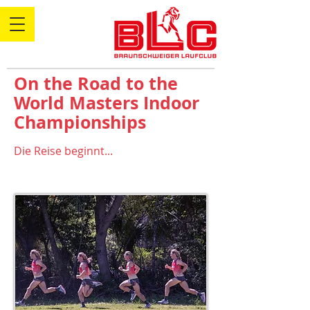
On the Road to the
World Masters Indoor
Championships
Die Reise beginnt...