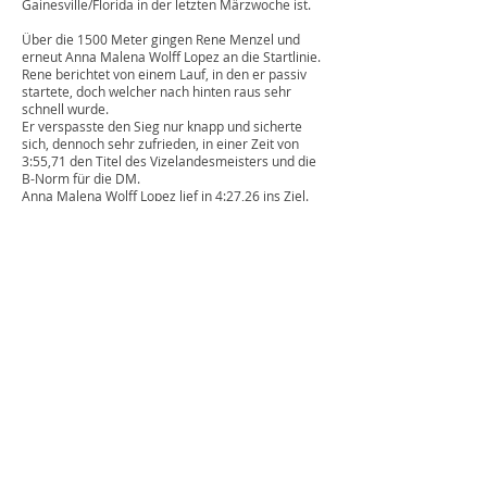
Gainesville/Florida in der letzten Märzwoche ist.
Über die 1500 Meter gingen Rene Menzel und
erneut Anna Malena Wolff Lopez an die Startlinie.
Rene berichtet von einem Lauf, in den er passiv
startete, doch welcher nach hinten raus sehr
schnell wurde.
Er verspasste den Sieg nur knapp und sicherte
sich, dennoch sehr zufrieden, in einer Zeit von
3:55,71 den Titel des Vizelandesmeisters und die
B-Norm für die DM.
Anna Malena Wolff Lopez lief in 4:27,26 ins Ziel.
Ein weiteres Mal verbesserte sie ihre alte PB um 8
Sekunden und sicherte sich trotz der älteren
Konkurrentinnen einen starken Platz 4. Auch über
die 1500m erreichte sie somit die B-Norm.
Den Abschluss machte ein spektakuläres Rennen
mit vielen Zuschauern und toller Stimmung über
die 3000 Meter der Männer. Hier ging es von
Anfang an sehr schnell zu, immer wieder gab es
Tempoverschärfungen mit vielen
Positionswechseln.
Am Ende war es ein knappes Rennen, das Rene
Menzel in einer Zeit von 8:28,81 als Dritter und
mit der erreichten B-Norm beenden konnte.
Felix Büchel bestritt sein erstes Bahnrennen
überhaupt. Er startete in einer starken Form und