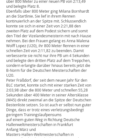
über 800 Meter zu einer neuen PB von 2:13,49
und belegte Platz 8.
Ebenfalls über 800 Meter ging Milana Bornhardt
an die Startlinie. Sie lief in ihrem Rennen
kontinuierlich an der Spitze mit. Schlussendlich
konnte sie sich in einer Zeit von 2:21,88 den
zweiten Platz auf dem Podest sichern und somit
den Titel der Vizelandesmeisterin mit nach Hause
nehmen. Bei den Frauen gelang es Anna Malena
Wolff Lopez (U20), ihr 800 Meter Rennen in einer
schnellen Zeit von 2:11,82 zu beenden. Damit
verbesserte sie nicht nur ihre PB um 4 Sekunden
und belegte den dritten Platz auf dem Treppchen,
sondern erlangte darüber hinaus bereits jetzt die
B-Norm für die Deutschen Meisterschaften der
U20.
Peter Fräßdorf, der seit dem neuen Jahr für den
BLC startet, konnte sich mit einer starken Zeit von
2:03,98 über die 800 Meter und schnellen 55,28
Sekunden über 400 Meter in seiner Altersklasse
(M45) direkt zweimal an die Spitze der Deutschen
Bestenliste setzen. So ist auch er selbst nun guter
Dinge, dass er trotz eines verletzungsbedingt
geringem Trainingslaufpensums
auf einem guten Weg in Richtung Deutsche
Hallenweltmeisterschaften in Frankfurt
Anfang März und
Masters-Hallen-Weltmeisterschaften in