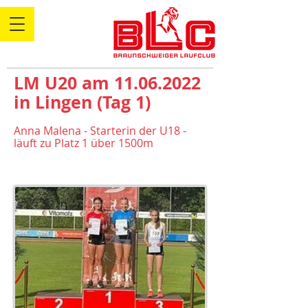
LM U20 am
11.06.2022
in Lingen (Tag 1)
Anna Malena - Starterin der U18 -
läuft zu Platz 1 über 1500m