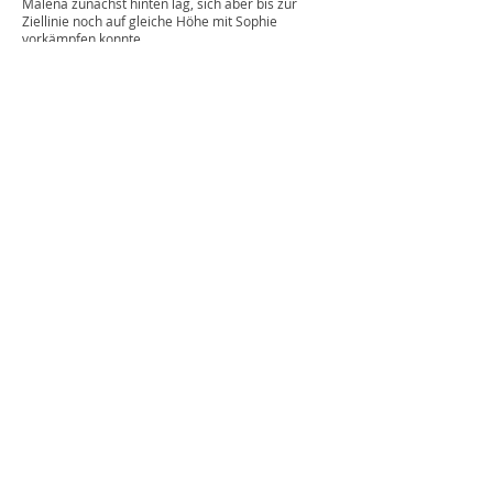
Malena zunächst hinten lag, sich aber bis zur
Ziellinie noch auf gleiche Höhe mit Sophie
vorkämpfen konnte.
Am Ende musste das Zielfoto über den Sieg
entscheiden und zur Überraschung aller, gab es
folglich 2 strahlende Landesmeisterinnen über die
1.500 m. Ein toller Erfolg für Anna Malena und den
BLC, gleich beim ersten Start in der U20 auf
Landesebene den Titel holen zu können.
Gratulation!!!!
Braunschweiger
Laufclub e. V.
Vorsitz: René Menzel und Christian Boohs, Von-
Wrangell-Str. 14, 38126 Braunschweig
Sportlicher Leiter: Andreas Kuhlen Kassenwartin:
Gila Bornhardt
E-Mail: vorstand@braunschweiger-laufclub.org
Homepage:
www.braunschweiger-laufclub.org
instagram: blc_braunschweiger_laufclub