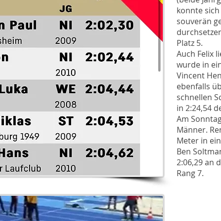
konnte sich
souverän ge
durchsetzen
Platz 5.
Auch Felix l
wurde in ein
Vincent Hen
ebenfalls ü
schnellen S
in 2:24,54 d
Am Sonntag 
Männer. Re
Meter in ein
Ben Soltmann
2:06,29 an 
Rang 7.