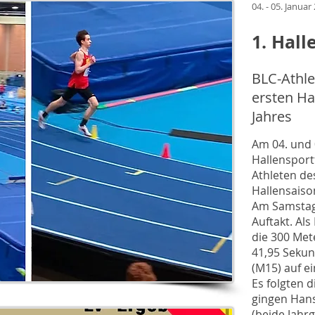
04. - 05. Januar
1. Hall
BLC-Athle
ersten H
Jahres
Am 04. und 
Hallensport
Athleten de
Hallensaiso
Am Samstag
Auftakt. Al
die 300 Mete
41,95 Sekund
(M15) auf ei
Es folgten d
gingen Han
(beide Jahr