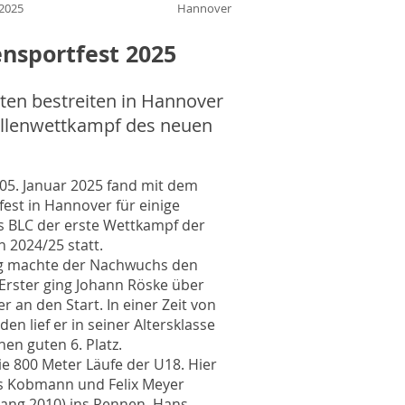
 2025
Hannover
ensportfest 2025
ten bestreiten in Hannover
allenwettkampf des neuen
05. Januar 2025 fand mit dem
fest in Hannover für einige
s BLC der erste Wettkampf der
n 2024/25 statt.
 machte der Nachwuchs den
s Erster ging Johann Röske über
r an den Start. In einer Zeit von
en lief er in seiner Altersklasse
nen guten 6. Platz.
ie 800 Meter Läufe der U18. Hier
s Kobmann und Felix Meyer
gang 2010) ins Rennen. Hans