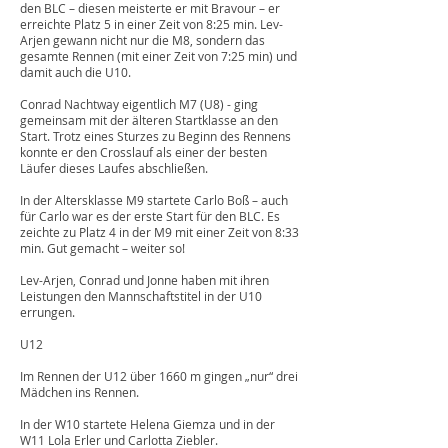
den BLC – diesen meisterte er mit Bravour – er
erreichte Platz 5 in einer Zeit von 8:25 min. Lev-
Arjen gewann nicht nur die M8, sondern das
gesamte Rennen (mit einer Zeit von 7:25 min) und
damit auch die U10.
Conrad Nachtway eigentlich M7 (U8) - ging
gemeinsam mit der älteren Startklasse an den
Start. Trotz eines Sturzes zu Beginn des Rennens
konnte er den Crosslauf als einer der besten
Läufer dieses Laufes abschließen.
In der Altersklasse M9 startete Carlo Boß – auch
für Carlo war es der erste Start für den BLC. Es
zeichte zu Platz 4 in der M9 mit einer Zeit von 8:33
min. Gut gemacht – weiter so!
Lev-Arjen, Conrad und Jonne haben mit ihren
Leistungen den Mannschaftstitel in der U10
errungen.
U12
Im Rennen der U12 über 1660 m gingen „nur“ drei
Mädchen ins Rennen.
In der W10 startete Helena Giemza und in der
W11 Lola Erler und Carlotta Ziebler.