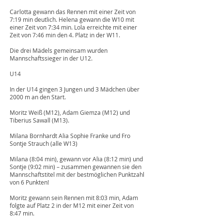
Carlotta gewann das Rennen mit einer Zeit von
7:19 min deutlich. Helena gewann die W10 mit
einer Zeit von 7:34 min. Lola erreichte mit einer
Zeit von 7:46 min den 4. Platz in der W11.
Die drei Mädels gemeinsam wurden
Mannschaftssieger in der U12.
U14
In der U14 gingen 3 Jungen und 3 Mädchen über
2000 m an den Start.
Moritz Weiß (M12), Adam Giemza (M12) und
Tiberius Sawall (M13).
Milana Bornhardt Alia Sophie Franke und Fro
Sontje Strauch (alle W13)
Milana (8:04 min), gewann vor Alia (8:12 min) und
Sontje (9:02 min) – zusammen gewannen sie den
Mannschaftstitel mit der bestmöglichen Punktzahl
von 6 Punkten!
Moritz gewann sein Rennen mit 8:03 min, Adam
folgte auf Platz 2 in der M12 mit einer Zeit von
8:47 min.