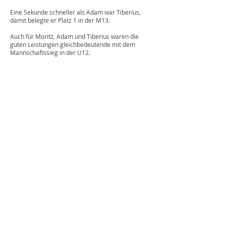
Eine Sekunde schneller als Adam war Tiberius,
damit belegte er Platz 1 in der M13.
Auch für Moritz, Adam und Tiberius waren die
guten Leistungen gleichbedeutende mit dem
Mannschaftssieg in der U12.
U16
Im Rennen der U16 über 2600 m starteten drei
Jungen und nur ein Mädchen.
Len-Amon Oppermann (M15), Claas Nachtway
(M14) und Jan Giemza (M14).
Len-Amon dominierte das Rennen und gewann
mit riesigem Vorsprung mit einer Zeit von 9:48
min.
Jan und Claas folgten auf den nächsten
Platzierungen. Für Jan war es zudem Platz 1 in der
M14 mit einer Zeit von 10:34 min. Claas erlief sich
Platz 2 in der M14 mit einer Zeit von 10:40 min.
Mit nur 6 Punkten gewannen Jan, Claas und Leb-
Amon den Mannschaftstitel in der U16.