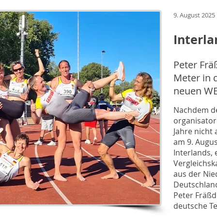
9. August 2025
Interla
Peter Frä
Meter in 
neuen WE
Nachdem de
organisator
Jahre nicht
am 9. Augus
Interlands,
Vergleichsk
aus der Nie
Deutschland
Peter Fräßdo
deutsche T