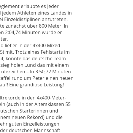
glement erlaubte es jeder
d jedem Athleten eines Landes in
i Einzeldisziplinen anzutreten.
ete zunächst über 800 Meter. In
von 2:04,74 Minuten wurde er
ter.
 lief er in der 4x400 Mixed-
35) mit. Trotz eines Fehlstarts im
uf, konnte das deutsche Team
ieg holen...und das mit einem
ufezeichen – In 3:50,72 Minuten
 Staffel rund um Peter einen neuen
auf! Eine grandiose Leistung!
ltrekorde in den 4x400-Meter-
ln (auch in der Altersklassen 55
deutschen Starterinnen und
einem neuen Rekord) und die
ehr guten Einzelleistungen
 der deutschen Mannschaft