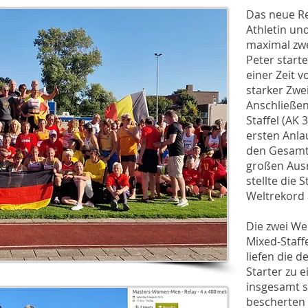
Das neue Re
Athletin un
maximal zwe
Peter start
einer Zeit 
starker Zwei
Anschließend
Staffel (AK 
ersten Anla
den Gesamts
großen Ausr
stellte die
Weltrekord 
Die zwei We
Mixed-Staffe
liefen die 
Starter zu 
insgesamt s
bescherten