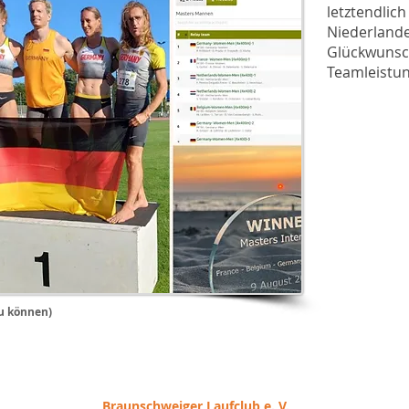
letztendlich
Niederlande
Glückwunsch
Teamleistun
zu können)
Braunschweiger
Laufclub e. V.