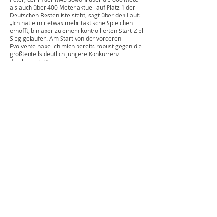
als auch über 400 Meter aktuell auf Platz 1 der
Deutschen Bestenliste steht, sagt über den Lauf:
„Ich hatte mir etwas mehr taktische Spielchen
erhofft, bin aber zu einem kontrollierten Start-Ziel-
Sieg gelaufen. Am Start von der vorderen
Evolvente habe ich mich bereits robust gegen die
größtenteils deutlich jüngere Konkurrenz
durchgesetzt.“
Wir gratulieren zu einem sehr gelungenen Auftritt!
Am 09. Februar heißt es dann „Daumen drücken“,
denn im Rahmen der NLV+BLV-Meisterschaften
der Altersklassen U16 und U20, bei welchen auch
Staffelwettkämpfe in den Hauptklassen der
Männer und Frauen stattfinden sollen, wird Peter
gemeinsam mit Piotr Giemza und Martin Braune-
Krickau versuchen, über die 3x1000 Meter den
Deutschen Rekord in der M45 zu brechen.
Braunschweiger
Laufclub e. V.
Vorsitz: René Menzel und Christian Boohs, Von-
Wrangell-Str. 14, 38126 Braunschweig