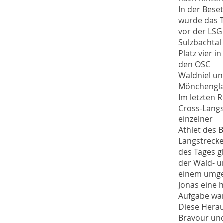
In der Bese
wurde das 
vor der LSG
Sulzbachtal
Platz vier 
den OSC
Waldniel und
Mönchengla
Im letzten 
Cross-Langs
einzelner
Athlet des 
Langstrecke
des Tages g
der Wald- u
einem umgep
Jonas eine 
Aufgabe war
Diese Herau
Bravour un