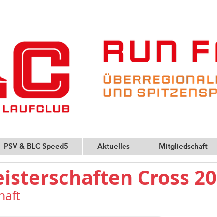
PSV & BLC Speed5
Aktuelles
Mitgliedschaft
isterschaften Cross 2
haft