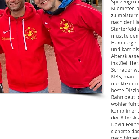
Spitzengru
Kilometer l
zu meistern.
nach der Hä
Starterfeld
musste de
Hamburger P
und kam als
Altersklass
ins Ziel. H
Schrader wu
M35, man
merkte ihm 
beste Diszip
Bahn deutli
wohler fühl
komplimenti
der Alterskl
David Fellner
sicherte da
nach hinten