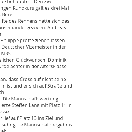
ppe behaupten. Den zwei
angen Rundkurs galt es drei Mal
 Bereit
lfte des Rennens hatte sich das
 auseinandergezogen. Andreas
m
hilipp Sprotte ziehen lassen
 Deutscher Vizemeister in der
e M35
erzlichen Glückwunsch! Dominik
rde achter in der Altersklasse
an, dass Crosslauf nicht seine
lin ist und er sich auf Straße und
ch
t. Die Mannschaftswertung
erte Steffen Lang mit Platz 11 in
asse.
 lief auf Platz 13 ins Ziel und
s sehr gute Mannschaftsergebnis
 ab.