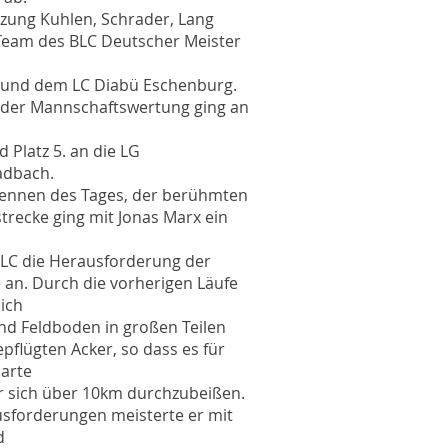
tzung Kuhlen, Schrader, Lang
Team des BLC Deutscher Meister
 und dem LC Diabü Eschenburg.
in der Mannschaftswertung ging an
 Platz 5. an die LG
dbach.
Rennen des Tages, der berühmten
trecke ging mit Jonas Marx ein
BLC die Herausforderung der
 an. Durch die vorherigen Läufe
lich
nd Feldboden in großen Teilen
flügten Acker, so dass es für
harte
 sich über 10km durchzubeißen.
sforderungen meisterte er mit
d