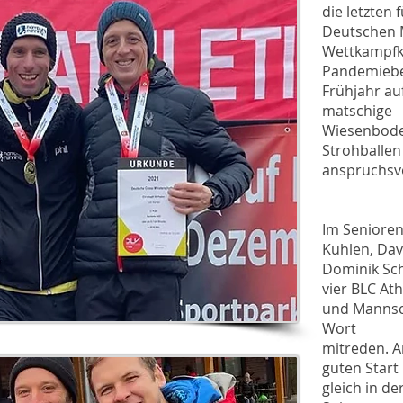
die letzten 
Deutschen 
Wettkampfk
Pandemiebe
Frühjahr auf
matschige
Wiesenboden
Strohballen
anspruchsvo
Im Senioren
Kuhlen, Dav
Dominik Sc
vier BLC Ath
und Mannsc
Wort
mitreden. A
guten Start
gleich in de