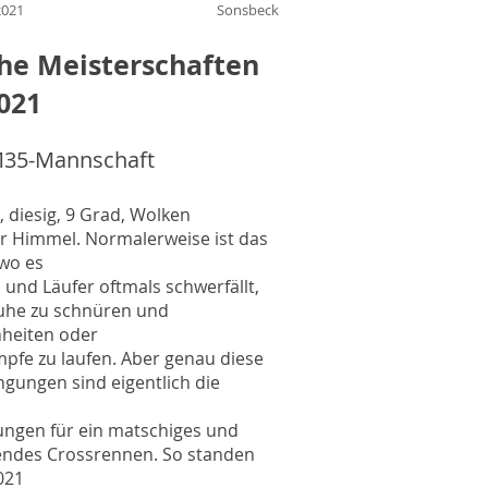
2021
Sonsbeck
he Meisterschaften
021
 M35-Mannschaft
, diesig, 9 Grad, Wolken
r Himmel. Normalerweise ist das
 wo es
 und Läufer oftmals schwerfällt,
uhe zu schnüren und
nheiten oder
pfe zu laufen. Aber genau diese
gungen sind eigentlich die
ngen für ein matschiges und
endes Crossrennen. So standen
021