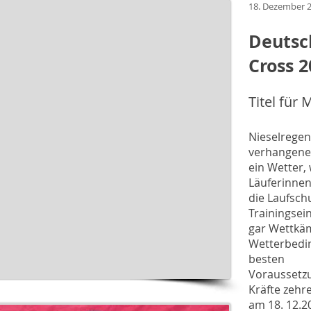
18. Dezember 
Deutsc
Cross 2
Titel für
Nieselregen
verhangene
ein Wetter,
Läuferinnen
die Laufsch
Trainingsei
gar Wettkäm
Wetterbedin
besten
Voraussetzu
Kräfte zehr
am 18. 12.2