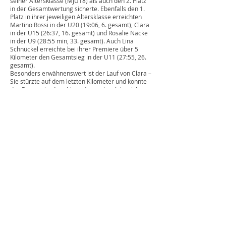
seiner Altersklasse (MJU18) als auch den 2. Platz
in der Gesamtwertung sicherte. Ebenfalls den 1.
Platz in ihrer jeweiligen Altersklasse erreichten
Martino Rossi in der U20 (19:06, 6. gesamt), Clara
in der U15 (26:37, 16. gesamt) und Rosalie Nacke
in der U9 (28:55 min, 33. gesamt). Auch Lina
Schnückel erreichte bei ihrer Premiere über 5
Kilometer den Gesamtsieg in der U11 (27:55, 26.
gesamt).
Besonders erwähnenswert ist der Lauf von Clara –
Sie stürzte auf dem letzten Kilometer und konnte
das Rennen im Anschluss dennoch erfolgreich
beenden.
Ebenfalls erfreuliche Ergebnisse erzielten die
Erwachsenen. Über die 10 Kilometer erreichte
Hanna Körber in 44:35 Minuten, wenn auch nicht
ganz zufrieden, den 3. Platz bei den Damen.
Neuzugang Christian Bode absolvierte den
Halbmarathon in starken 1:23,31 Stunden und
belegte damit den 3. Platz bei den Männern.
Wir gratulieren allen Teilnehmerinnen und
Teilnehmern recht herzlich zu ihren Leistungen.