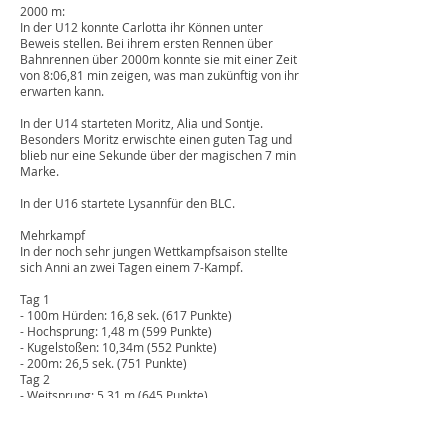
2000 m:
In der U12 konnte Carlotta ihr Können unter
Beweis stellen. Bei ihrem ersten Rennen über
Bahnrennen über 2000m konnte sie mit einer Zeit
von 8:06,81 min zeigen, was man zukünftig von ihr
erwarten kann.
In der U14 starteten Moritz, Alia und Sontje.
Besonders Moritz erwischte einen guten Tag und
blieb nur eine Sekunde über der magischen 7 min
Marke.
In der U16 startete Lysannfür den BLC.
Mehrkampf
In der noch sehr jungen Wettkampfsaison stellte
sich Anni an zwei Tagen einem 7-Kampf.
Tag 1
- 100m Hürden: 16,8 sek. (617 Punkte)
- Hochsprung: 1,48 m (599 Punkte)
- Kugelstoßen: 10,34m (552 Punkte)
- 200m: 26,5 sek. (751 Punkte)
Tag 2
- Weitsprung: 5,31 m (645 Punkte)
- Speer: ogV (482 Punkte)
- 800 m: 2:27,34 min
Gesamt: 4373 Punkte und damit ein neuer