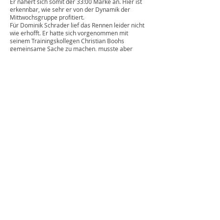
Er nähert sich somit der 33:00 Marke an. Hier ist
erkennbar, wie sehr er von der Dynamik der
Mittwochsgruppe profitiert.
Für Dominik Schrader lief das Rennen leider nicht
wie erhofft. Er hatte sich vorgenommen mit
seinem Trainingskollegen Christian Boohs
gemeinsame Sache zu machen, musste aber
leider dem Wetter und dem unrhythmischen
Tempo Tribut zollen. So belegte er in einer Zeit
von 33:20 Minuten in der Gesamtwertung Platz 76
und den ersten Platz in der Altersklasse M45.
Richard Will zeigte sich mit seinem Rennen
zufrieden. Er stellte mit der Zeit von 37:58
Minuten eine neue persönliche Bestzeit auf.
Der Lauf rund um das Bayer-Kreuz zählt zu einer
der Topveranstaltungen in Deutschland. Dies
zeigte sich auch in diesem Jahr in der Qualität der
Ergebnisse. So gelang es elf Läufern, das Rennen
unter 30 Minuten zu beenden. Beachtlich ist
überdies, dass über 70 Läuferinnen und Läufer
das Rennen unter 33 Minuten beenden konnten.
Als Nächstes steht nun in 14 Tagen, am 22. März
2025, das Rennen bei den Niedersächsischen
Landesmeisterschaften über 10 km Straße in
Springe (im Rahmen des 47. Springe Deister
Marathons) auf dem Plan. Hier geht es weniger
um Zeiten als um Platzierungen.
Trotzdem wollen alle Athleten wieder angreifen