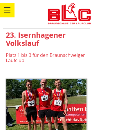
23. Isernhagener
Volkslauf
Platz 1 bis 3 für den Braunschweiger
Laufclub!