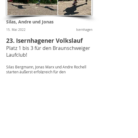
Silas, Andre und Jonas
15. Mai 2022
Isernhagen
23. Isernhagener Volkslauf
Platz 1 bis 3 für den Braunschweiger
Laufclub!
Silas Bergmann, Jonas Marx und Andre Rochell
starten äußerst erfolgreich für den
Braunschweiger Laufclub über 5km und 10km.
Gratulation zu dem tollen Ergebnissen!
Braunschweiger
Laufclub e. V.
Vorsitz: René Menzel und Christian Boohs, Von-
Wrangell-Str. 14, 38126 Braunschweig
Sportlicher Leiter: Andreas Kuhlen Kassenwartin: