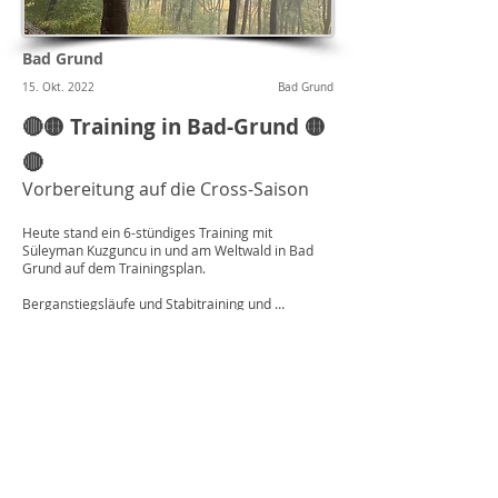
Bad Grund
15. Okt. 2022
Bad Grund
🔴🟡 Training in Bad-Grund 🟡
🔴
Vorbereitung auf die Cross-Saison
Heute stand ein 6-stündiges Training mit
Süleyman Kuzguncu in und am Weltwald in Bad
Grund auf dem Trainingsplan.
Berganstiegsläufe und Stabitraining und …
Hat großen Spaß gemacht!
Ob der Muskelkater morgen auch Spaß macht?
Braunschweiger
Laufclub e. V.