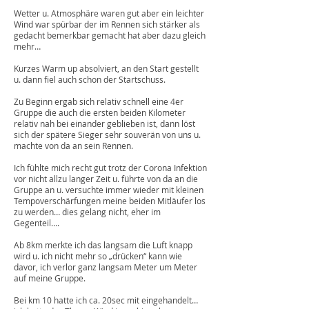
Wetter u. Atmosphäre waren gut aber ein leichter
Wind war spürbar der im Rennen sich stärker als
gedacht bemerkbar gemacht hat aber dazu gleich
mehr…
Kurzes Warm up absolviert, an den Start gestellt
u. dann fiel auch schon der Startschuss.
Zu Beginn ergab sich relativ schnell eine 4er
Gruppe die auch die ersten beiden Kilometer
relativ nah bei einander geblieben ist, dann löst
sich der spätere Sieger sehr souverän von uns u.
machte von da an sein Rennen.
Ich fühlte mich recht gut trotz der Corona Infektion
vor nicht allzu langer Zeit u. führte von da an die
Gruppe an u. versuchte immer wieder mit kleinen
Tempoverschärfungen meine beiden Mitläufer los
zu werden… dies gelang nicht, eher im
Gegenteil….
Ab 8km merkte ich das langsam die Luft knapp
wird u. ich nicht mehr so „drücken“ kann wie
davor, ich verlor ganz langsam Meter um Meter
auf meine Gruppe.
Bei km 10 hatte ich ca. 20sec mit eingehandelt…