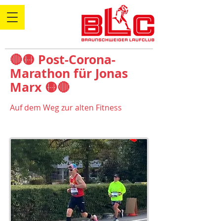
🔴🟡 Post-Corona-
Marathon für Jonas
Marx 🟡🔴
Auf dem Weg zur alten Fitness