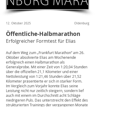
12. Oktober 2025
Oldenburg
Öffentliche-Halbmarathon
Erfolgreicher Formtest für Elias
Auf dem Weg zum „Frankfurt Marathon“ am 26.
Oktober absolvierte Elias am Wochenende
erfolgreich einen Halbmarathon als
Generalprobe. Mit einer Zeit von 1:20,04 Stunden
über die offiziellen 21,1 Kilometer und einer
Nettoleistung von 1:21,46 Stunden über 21,52
Kilometer präsentierte er sich in starker Form.
Im Vergleich zum Vorjahr konnte Elias seine
Leistung nicht nur zeitlich steigern, sondern lief
auch mit einem im Durchschnitt acht Schläge
niedrigeren Puls. Das unterstreicht den Effekt des
strukturierten Trainings der vergangenen Monate
- höhere Effizienz und ein spürbar gesteigertes
Wettkampfgefühl.
Der Halbmarathon diente dabei nicht nur als
körperlicher Formtest, sondern auch als mentale
Vorbereitung – und das Ergebnis zeigt, dass Elias