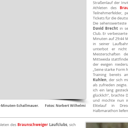
Straßenlauf der Invi
Athleten des
Bra
Teilnehmerfelder, p
Tickets für die deut
Die sehenswerteste
David Brecht
in s
Club. Er verbessert
Minuten auf 29:44 M
in seiner Laufbah
unterbot er nich
Meisterschaften d
Mittweida stattfinde
der ewigen nieders
„Seine starke Form h
Training bereits 
Kuhlen
, der sich m
als zufrieden zeigte
ich ein lang gestec
glücklich“, brachte
und möchte nun i
Elitelauf in Dre
 30-Minuten-Schallmauer. Fotos: Norbert Wilhelmi
Halbmarathon liefer
hleten des
Braunschweiger
Laufclubs
, sich