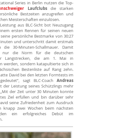
tational Series in Berlin nutzen die Top-
unschweiger
Laufclubs
die starken
ersönliche Bestzeiten anzugreifen und
schen Meisterschaften einzulösen.
 Leistung aus BLC-Sicht bot Neuzugang
einem ersten Rennen für seinen neuen
e seine persönliche Bestmarke von 30:27
inuten und unterschritt damit erstmals
n die 30-Minuten-Schallmauer. Damit
t nur die Norm für die deutschen
er Langstrecken, die am 1. Mai in
n werden, sondern katapultierte sich in
ächsischen Bestenliste auf Rang zehn.
atte David bei den letzten Formtests im
angedeutet“, sagt BLC-Coach
Andreas
it der Leistung seines Schützlings mehr
. „Mit der Zeit unter 30 Minuten konnte
ktes Ziel erfüllen und bin darüber sehr
 David seine Zufriedenheit zum Ausdruck
n knapp zwei Wochen beim nächsten
sden ein erfolgreiches Debüt im
n.