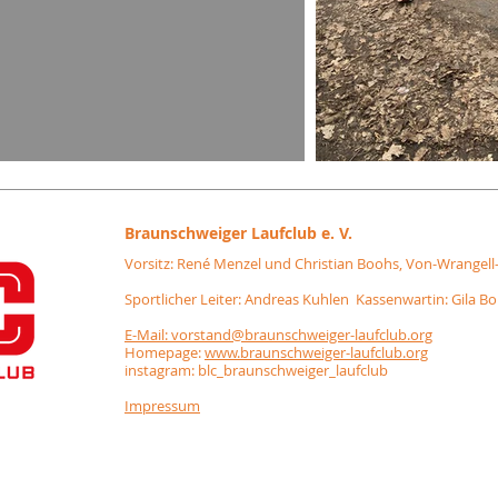
Braunschweiger
Laufclub e. V.
Vorsitz: René Menzel und Christian Boohs, Von-Wrangell
Sportlicher Leiter: Andreas Kuhlen Kassenwartin: Gila B
E-Mail: vorstand@braunschweiger-laufclub.org
Homepage:
www.braunschweiger-laufclub.org
instagram: blc_braunschweiger_laufclub
Impressum