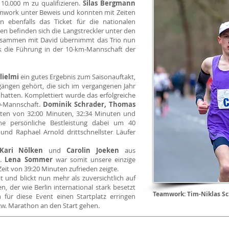
10.000 m zu qualifizieren.
Silas Bergmann
amwork unter Beweis und konnten mit Zeiten
 ebenfalls das Ticket für die nationalen
gen befinden sich die Langstreckler unter den
Zusammen mit David übernimmt das Trio nun
die Führung in der 10-km-Mannschaft der
lielmi
ein gutes Ergebnis zum Saisonauftakt,
ängen gehört, die sich im vergangenen Jahr
hatten. Komplettiert wurde das erfolgreiche
0-Mannschaft.
Dominik Schrader, Thomas
iten von 32:00 Minuten, 32:34 Minuten und
ine persönliche Bestleistung dabei um 40
nd Raphael Arnold drittschnellster Läufer
Kari Nölken
und
Carolin Joeken
aus
n.
Lena Sommer
war somit unsere einzige
 Zeit von 39:20 Minuten zufrieden zeigte.
t und blickt nun mehr als zuversichtlich auf
n, der wie Berlin international stark besetzt
Teamwork: Tim-Niklas Sc
für diese Event einen Startplatz erringen
. Marathon an den Start gehen.