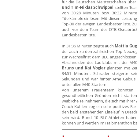
für die Deutschen Meisterschaften über 
und Tim-Niklas Schwippel
stellten Te
von 30:28 Minuten bzw. 30:32 Minuten
Titelkämpfe einlösen. Mit diesen Leistun
Top-30 der ewigen Landesbestenliste. 
auch vor dem Team des OTB Osnabrück 
Landesbestenliste.
In 31:36 Minuten zeigte auch
Mattia Gug
der auch zu den zahlreichen Top-Neuzug
zur Wechselfrist dem BLC angeschlossen 
Abschneiden des Laufclubs mit der M4
Bruns und Kai Vogler
glänzten mit Ze
34:51 Minuten. Schrader steigerte se
Sekunden und war hinter Arne Gabius u
unter allen M40-Startern.
Von unserem Frauenteam konnten
gesundheitlichen Gründen nicht starte
weibliche Teilnehmerin, die sich mit ihrer
Coach Kuhlen zog ein sehr positives Fazi
den bald anstehenden Elitelauf in Dresde
sein wird. Rund 10 BLC-Athleten haben 
können und werden im Halbmarathon bzw