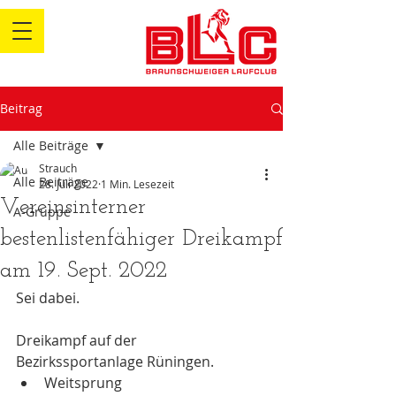
Beitrag
Alle Beiträge
Strauch
Alle Beiträge
28. Juli 2022
1 Min. Lesezeit
Vereinsinterner
A-Gruppe
bestenlistenfähiger Dreikampf
am 19. Sept. 2022
Sei dabei.
Dreikampf auf der 
Bezirkssportanlage Rüningen.
Weitsprung