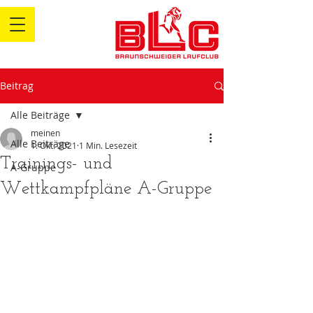
Beitrag
Alle Beiträge
meinen
Alle Beiträge
1. Okt. 2021
1 Min. Lesezeit
Trainings- und
A-Gruppe
Wettkampfpläne A-Gruppe