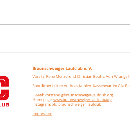
Lauf
Grillen in Rüningen am
17.05.2023
Braunschweiger
Laufclub e. V.
Vorsitz: René Menzel und Christian Boohs, Von-Wrangell
Sportlicher Leiter: Andreas Kuhlen Kassenwartin: Gila B
E-Mail: vorstand@braunschweiger-laufclub.org
Homepage:
www.braunschweiger-laufclub.org
instagram: blc_braunschweiger_laufclub
Impressum