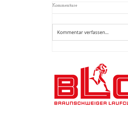
Kommentare
Kommentar verfassen...
Countdown - noch 4 Tage bis
zum Lauftag - hier Infos zum
Buffet: