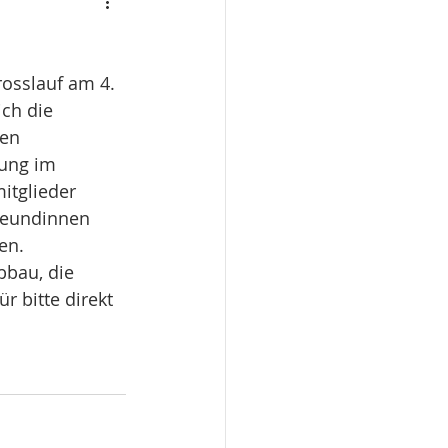
osslauf am 4. 
ch die 
en 
ung im 
itglieder 
reundinnen 
en. 
bbau, die 
 bitte direkt 