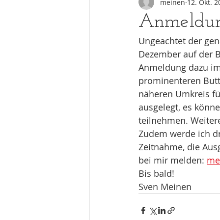
meinen
12. Okt. 2
Anmeldung
Ungeachtet der gen
Dezember auf der Be
Anmeldung dazu im 
prominenteren Butt
näheren Umkreis für
ausgelegt, es könn
teilnehmen. Weitere
Zudem werde ich dr
Zeitnahme, die Aus
bei mir melden: 
me
Bis bald!
Sven Meinen